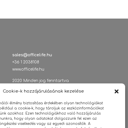
sales@officelife.hu
+36 1 2038108
www.officelife.hu
2020 Minden jog fenntartva
Cookie-k hozzájárulásának kezelése
Tárhelyszolgáltató adatai:
Tárhely.Eu Szolgáltató Kft.
nálói élmény biztosítása érdekében olyan technológiákat
1144 Budapest, Ormánság u. 4.
például a cookie-k, hogy tároljuk az eszközinformációkat
jünk azokhoz. Ezen technológiákhoz való hozzájárulás
Adószám: 14571332-2-42 / HU14571332
ámunkra, hogy olyan adatokat dolgozzunk fel ezen az
öngészési viselkedés vagy az egyedi azonosítók. A