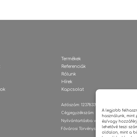
Termékek
k
Referenciák
Rólunk
Hírek
rok
Kapcsolat
Adószám: 12378339-2-43
A legjobb felhasz
Cégjegyzékszám: 01 09 673029
használunk, mint 
Nyilvántartásba vevő hatóság:
és/vagy hozzáfér
lehetővé teszi sz
Fővárosi Törvényszék Cégbírósága
oldalon, mint a b