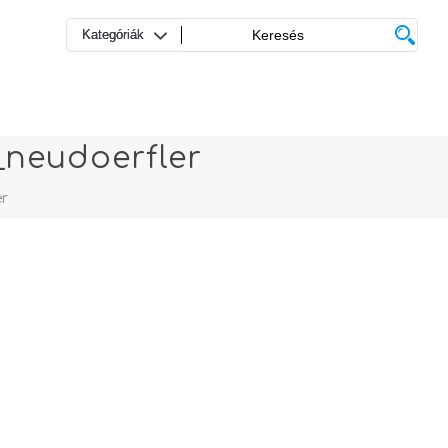
_neudoerfler
er