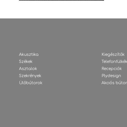
Akusztika
Kiegészítők
Székek
Telefonfülké
Asztalok
Recepciók
Szekrények
Plydesign
Ülőbútorok
Akciós búto