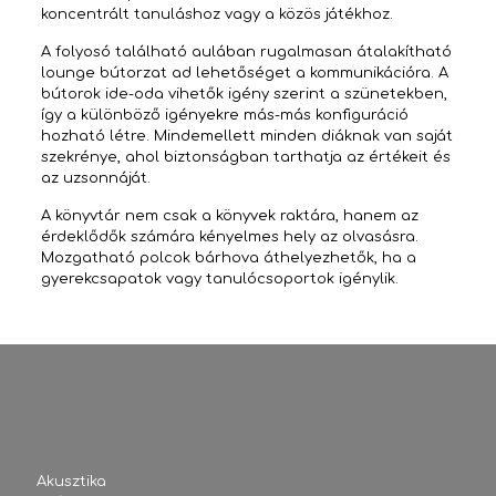
koncentrált tanuláshoz vagy a közös játékhoz.
A folyosó található aulában rugalmasan átalakítható
lounge bútorzat ad lehetőséget a kommunikációra. A
bútorok ide-oda vihetők igény szerint a szünetekben,
így a különböző igényekre más-más konfiguráció
hozható létre. Mindemellett minden diáknak van saját
szekrénye, ahol biztonságban tarthatja az értékeit és
az uzsonnáját.
A könyvtár nem csak a könyvek raktára, hanem az
érdeklődők számára kényelmes hely az olvasásra.
Mozgatható polcok bárhova áthelyezhetők, ha a
gyerekcsapatok vagy tanulócsoportok igénylik.
Akusztika