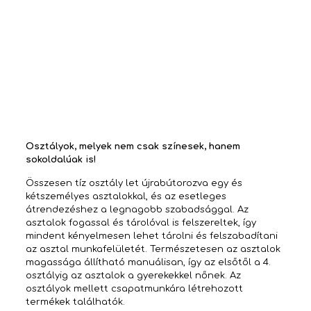
Osztályok, melyek nem csak színesek, hanem
sokoldalúak is!
Összesen tíz osztály let újrabútorozva egy és
kétszemélyes asztalokkal, és az esetleges
átrendezéshez a legnagobb szabadsággal. Az
asztalok fogassal és tárolóval is felszereltek, így
mindent kényelmesen lehet tárolni és felszabadítani
az asztal munkafelületét. Természetesen az asztalok
magassága állítható manuálisan, így az elsőtől a 4.
osztályig az asztalok a gyerekekkel nőnek. Az
osztályok mellett csapatmunkára létrehozott
termékek találhatók.