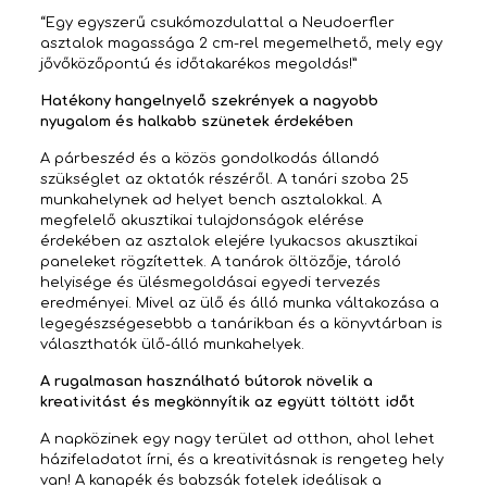
“Egy egyszerű csukómozdulattal a Neudoerfler
asztalok magassága 2 cm-rel megemelhető, mely egy
jővőközőpontú és időtakarékos megoldás!”
Hatékony hangelnyelő szekrények a nagyobb
nyugalom és halkabb szünetek érdekében
A párbeszéd és a közös gondolkodás állandó
szükséglet az oktatók részéről. A tanári szoba 25
munkahelynek ad helyet bench asztalokkal. A
megfelelő akusztikai tulajdonságok elérése
érdekében az asztalok elejére lyukacsos akusztikai
paneleket rögzítettek. A tanárok öltözője, tároló
helyisége és ülésmegoldásai egyedi tervezés
eredményei. Mivel az ülő és álló munka váltakozása a
legegészségesebbb a tanárikban és a könyvtárban is
választhatók ülő-álló munkahelyek.
A rugalmasan használható bútorok növelik a
kreativitást és megkönnyítik az együtt töltött időt
A napközinek egy nagy terület ad otthon, ahol lehet
házifeladatot írni, és a kreativitásnak is rengeteg hely
van! A kanapék és babzsák fotelek ideálisak a