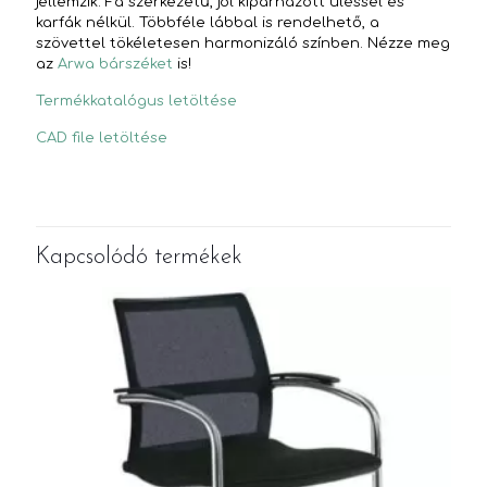
jellemzik. Fa szerkezetű, jól kipárnázott üléssel és
karfák nélkül. Többféle lábbal is rendelhető, a
szövettel tökéletesen harmonizáló színben. Nézze meg
az
Arwa bárszéket
is!
Termékkatalógus letöltése
CAD file letöltése
Kapcsolódó termékek