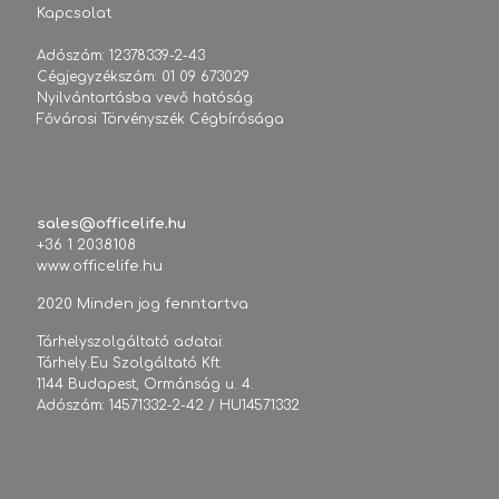
Kapcsolat
Adószám: 12378339-2-43
Cégjegyzékszám: 01 09 673029
Nyilvántartásba vevő hatóság:
Fővárosi Törvényszék Cégbírósága
sales@officelife.hu
+36 1 2038108
www.officelife.hu
2020 Minden jog fenntartva
Tárhelyszolgáltató adatai:
Tárhely.Eu Szolgáltató Kft.
1144 Budapest, Ormánság u. 4.
Adószám: 14571332-2-42 / HU14571332