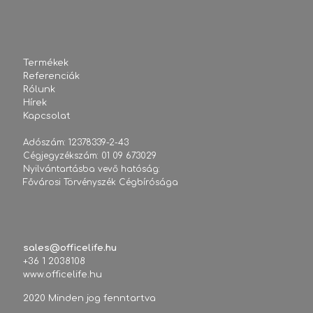
Termékek
Referenciák
Rólunk
Hírek
Kapcsolat
Adószám: 12378339-2-43
Cégjegyzékszám: 01 09 673029
Nyilvántartásba vevő hatóság:
Fővárosi Törvényszék Cégbírósága
sales@officelife.hu
+36 1 2038108
www.officelife.hu
2020 Minden jog fenntartva