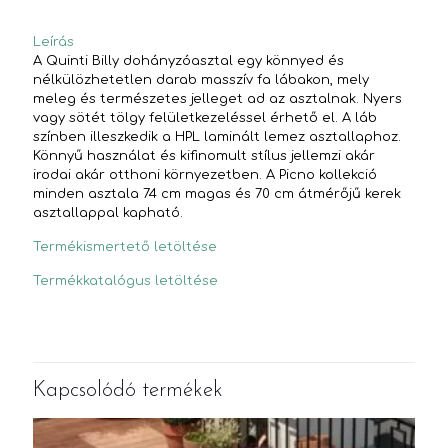
Leírás
A Quinti Billy dohányzóasztal egy könnyed és
nélkülözhetetlen darab masszív fa lábakon, mely
meleg és természetes jelleget ad az asztalnak. Nyers
vagy sötét tölgy felületkezeléssel érhető el. A láb
színben illeszkedik a HPL laminált lemez asztallaphoz.
Könnyű használat és kifinomult stílus jellemzi akár
irodai akár otthoni környezetben. A Picno kollekció
minden asztala 74 cm magas és 70 cm átmérőjű kerek
asztallappal kapható.
Termékismertető letöltése
Termékkatalógus letöltése
Kapcsolódó termékek