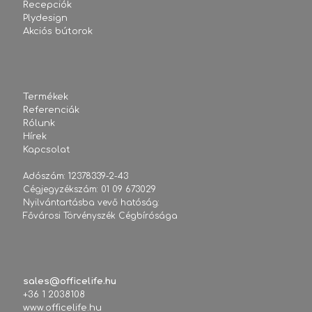
Recepciók
Plydesign
Akciós bútorok
Termékek
Referenciák
Rólunk
Hírek
Kapcsolat
Adószám: 12378339-2-43
Cégjegyzékszám: 01 09 673029
Nyilvántartásba vevő hatóság:
Fővárosi Törvényszék Cégbírósága
sales@officelife.hu
+36 1 2038108
www.officelife.hu