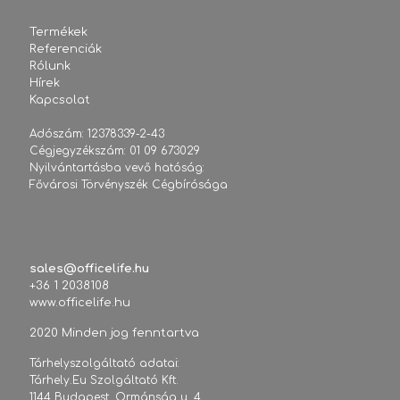
Termékek
Referenciák
Rólunk
Hírek
Kapcsolat
Adószám: 12378339-2-43
Cégjegyzékszám: 01 09 673029
Nyilvántartásba vevő hatóság:
Fővárosi Törvényszék Cégbírósága
sales@officelife.hu
+36 1 2038108
www.officelife.hu
2020 Minden jog fenntartva
Tárhelyszolgáltató adatai:
Tárhely.Eu Szolgáltató Kft.
1144 Budapest, Ormánság u. 4.