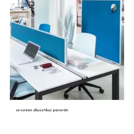
se:screen akusztikus paraván