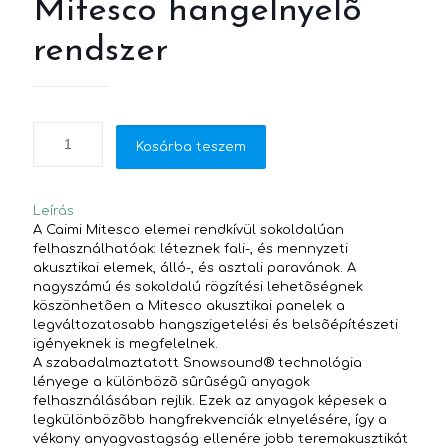
Mitesco hangelnyelõ
rendszer
Kosárba teszem
Leírás
A Caimi Mitesco elemei rendkívül sokoldalúan
felhasználhatóak: léteznek fali-, és mennyzeti
akusztikai elemek, álló-, és asztali paravánok. A
nagyszámú és sokoldalú rögzítési lehetõségnek
köszönhetõen a Mitesco akusztikai panelek a
legváltozatosabb hangszigetelési és belsõépítészeti
igényeknek is megfelelnek.
A szabadalmaztatott Snowsound® technológia
lényege a különbözõ sûrûségû anyagok
felhasználásában rejlik. Ezek az anyagok képesek a
legkülönbözõbb hangfrekvenciák elnyelésére, így a
vékony anyagvastagság ellenére jobb teremakusztikát