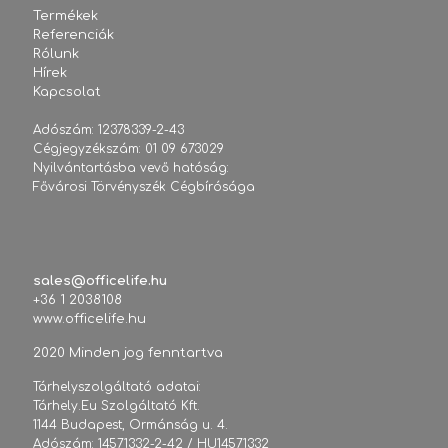
Termékek
Referenciák
Rólunk
Hírek
Kapcsolat
Adószám: 12378339-2-43
Cégjegyzékszám: 01 09 673029
Nyilvántartásba vevő hatóság:
Fővárosi Törvényszék Cégbírósága
sales@officelife.hu
+36 1 2038108
www.officelife.hu
2020 Minden jog fenntartva
Tárhelyszolgáltató adatai:
Tárhely.Eu Szolgáltató Kft.
1144 Budapest, Ormánság u. 4.
Adószám: 14571332-2-42 / HU14571332