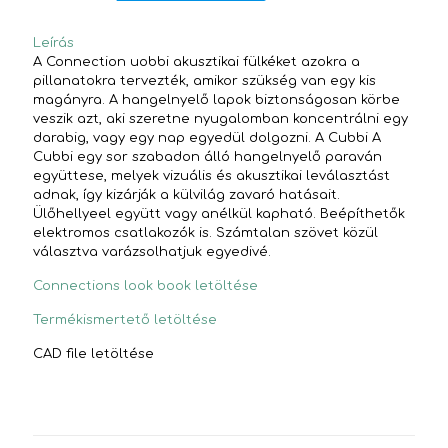
Leírás
A Connection uobbi akusztikai fülkéket azokra a
pillanatokra tervezték, amikor szükség van egy kis
magányra. A hangelnyelő lapok biztonságosan körbe
veszik azt, aki szeretne nyugalomban koncentrálni egy
darabig, vagy egy nap egyedül dolgozni. A Cubbi A
Cubbi egy sor szabadon álló hangelnyelő paraván
együttese, melyek vizuális és akusztikai leválasztást
adnak, így kizárják a külvilág zavaró hatásait.
Ülőhellyeel együtt vagy anélkül kapható. Beépíthetők
elektromos csatlakozók is. Számtalan szövet közül
választva varázsolhatjuk egyedivé.
Connections look book letöltése
Termékismertető letöltése
CAD file letöltése