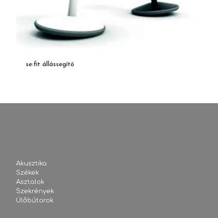
se:fit állássegítő
Akusztika
Székek
Asztalok
Szekrények
Ülőbútorok