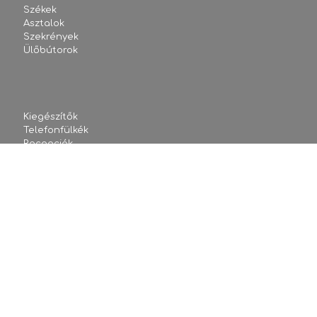
Székek
Asztalok
Szekrények
Ülőbútorok
Kiegészítők
Telefonfülkék
Recepciók
Plydesign
Akciós bútorok
Termékek
Referenciák
Rólunk
Hírek
Kapcsolat