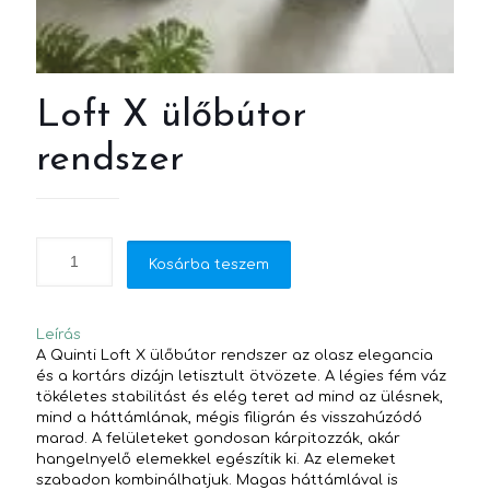
Loft X ülőbútor
rendszer
Kosárba teszem
Leírás
A Quinti Loft X ülőbútor rendszer az olasz elegancia
és a kortárs dizájn letisztult ötvözete. A légies fém váz
tökéletes stabilitást és elég teret ad mind az ülésnek,
mind a háttámlának, mégis filigrán és visszahúzódó
marad. A felületeket gondosan kárpitozzák, akár
hangelnyelő elemekkel egészítik ki. Az elemeket
szabadon kombinálhatjuk. Magas háttámlával is