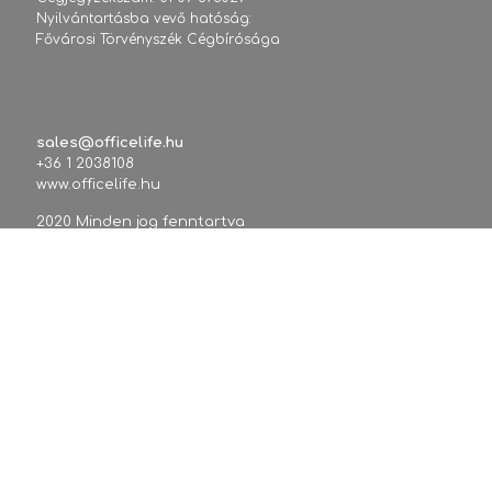
Nyilvántartásba vevő hatóság:
Fővárosi Törvényszék Cégbírósága
sales@officelife.hu
+36 1 2038108
www.officelife.hu
2020 Minden jog fenntartva
Tárhelyszolgáltató adatai:
Tárhely.Eu Szolgáltató Kft.
1144 Budapest, Ormánság u. 4.
Adószám: 14571332-2-42 / HU14571332