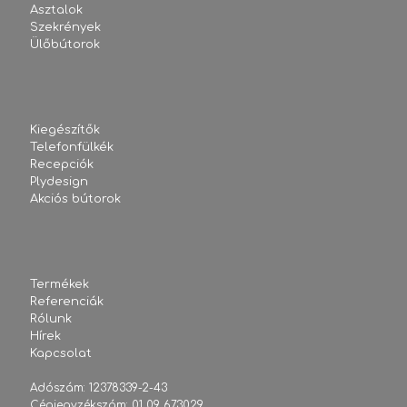
Asztalok
Szekrények
Ülőbútorok
Kiegészítők
Telefonfülkék
Recepciók
Plydesign
Akciós bútorok
Termékek
Referenciák
Rólunk
Hírek
Kapcsolat
Adószám: 12378339-2-43
Cégjegyzékszám: 01 09 673029