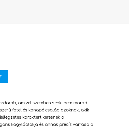
em
tordarab, amivel szemben senki nem marad
zerű fotel és kanapé család azoknak, akik
ellegzetes karaktert keresnek a
legáns kagylóalakja és annak precíz varrása a