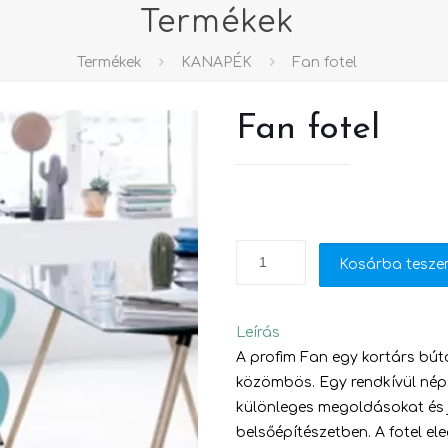
Termékek
Termékek
KANAPÉK
Fan fotel
Fan fotel
Kosárba tesz
Leírás
A profim Fan egy kortárs bú
közömbös. Egy rendkívül néps
különleges megoldásokat és j
belsőépítészetben. A fotel e