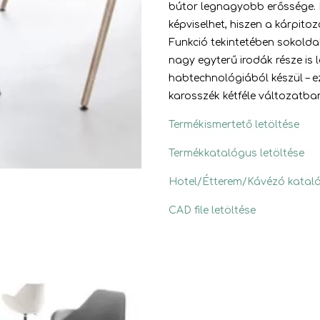
bútor legnagyobb erőssége.
képviselhet, hiszen a kárpito
Funkció tekintetében sokolda
nagy egyterű irodák része is 
habtechnológiából készül – e
karosszék kétféle változatba
Termékismertető letöltése
Termékkatalógus letöltése
Hotel/Étterem/Kávézó kataló
CAD file letöltése