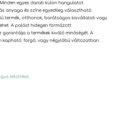
 Minden egyes darab külön hangulatot
zás anyaga és színe egyedileg választható.
lú termék, otthonok, barátságos kisvállalati vagy
lehet. A palást hidegen formázott
z garantálja a termékek kiváló minőségét. A
n kapható: forgó, vagy négylábú változatban.
gus letöltése