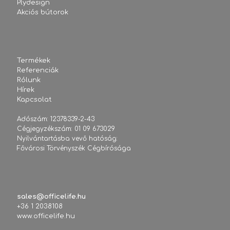
Plydesign
Akciós bútorok
Termékek
Referenciák
Rólunk
Hírek
Kapcsolat
Adószám: 12378339-2-43
Cégjegyzékszám: 01 09 673029
Nyilvántartásba vevő hatóság:
Fővárosi Törvényszék Cégbírósága
sales@officelife.hu
+36 1 2038108
www.officelife.hu