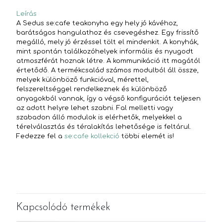
Leírás
A Sedus se:cafe teakonyha egy hely jó kávéhoz,
barátságos hangulathoz és csevegéshez. Egy frissítő
megálló, mely jó érzéssel tölt el mindenkit. A konyhák,
mint spontán találkozóhelyek informális és nyugodt
atmoszférát hoznak létre. A kommunikáció itt magától
értetődő. A termékcsalád számos modulból áll össze,
melyek különböző funkcióval, mérettel,
felszereltséggel rendelkeznek és különböző
anyagokból vannak, így a végső konfigurációt teljesen
az adott helyre lehet szabni. Fal melletti vagy
szabadon álló modulok is elérhetők, melyekkel a
térelválasztás és téralakítás lehetősége is feltárul.
Fedezze fel a
se:cafe kollekció
többi elemét is!
Kapcsolódó termékek