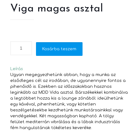
Viga magas asztal
Kosárba teszem
Leírás
Ugyan megegyezhetünk abban, hogy a munka az
elsődleges cél az irodában, de ugyanennyire fontos a
pihenőidő is. Ezekben az időszakokban hasznos
leginkább az MDD Vida asztal. Bárszékekkel kombinálva
a legtöbbet hozza kis a lounge zónából: ideülhetünk
egy kávéval, pihenhetünk, vagy kötetlen
beszélgetésekbe kezdhetünk munkatársainkkal vagy
vendégekkel. Két magasságban kapható. A tölgy
felület mediterrán vibrálása és a lábak indusztriális
fém hangulatának tökéletes keveréke.