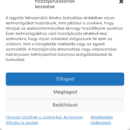
hozzájárulásának
kezelése
Aida szék
A legjobb felhasználói élmény biztosítása érdekében olyan
technológiákat használunk, mint például a cookie-k, hogy
tároljuk az eszközinformációkat és/vagy hozzáférjünk azokhoz.
Ezen technológiákhoz való hozzájárulás lehetővé teszi
számunkra, hogy olyan adatokat dolgozzunk fel ezen az
oldalon, mint a böngészési viselkedés vagy az egyedi
azonosítók. A hozzájárulás elmaradása vagy visszavonása
hátrányosan befolyásolhat bizonyos szolgáltatásokat és
funkciókat.
Elfogad
Megtagad
Beállítások
Hogyan törölheti a cookie-kat, és hogyan
Adatkezelési
tilthatja le azokat
tájékoztató