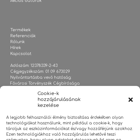
Akciós bútorok
Termékek
Referenciák
Rólunk
Hírek
Kapcsolat
Adószám: 12378339-2-43
Cégjegyzékszám: 01 09 673029
Nyilvántartásba vevő hatóság:
Fővárosi Törvényszék Cégbírósága
Cookie-k
hozzájárulásának
kezelése
sales@officelife.hu
A legjobb felhasználói élmény biztosítása érdekében olyan
+36 1 2038108
technológiákat használunk, mint például a cookie-k, hogy
www.officelife.hu
tároljuk az eszközinformációkat és/vagy hozzáférjünk azokhoz.
Ezen technológiákhoz való hozzájárulás lehetővé teszi
2020 Minden jog fenntartva