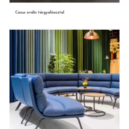
Casus ovális tárgyalóasztal