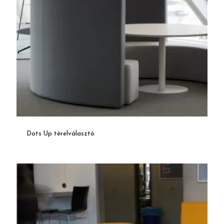
Dots Up térelválasztó