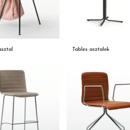
asztal
Tables asztalok