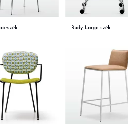
bárszék
Rudy Large szék