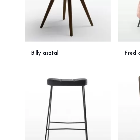
Billy asztal
Fred 