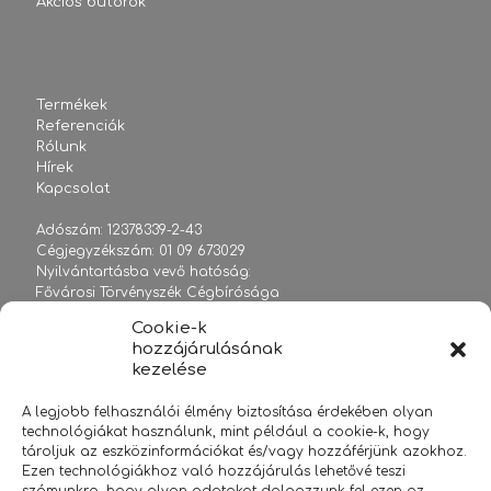
Akciós bútorok
Termékek
Referenciák
Rólunk
Hírek
Kapcsolat
Adószám: 12378339-2-43
Cégjegyzékszám: 01 09 673029
Nyilvántartásba vevő hatóság:
Fővárosi Törvényszék Cégbírósága
Cookie-k
hozzájárulásának
kezelése
sales@officelife.hu
A legjobb felhasználói élmény biztosítása érdekében olyan
+36 1 2038108
technológiákat használunk, mint például a cookie-k, hogy
www.officelife.hu
tároljuk az eszközinformációkat és/vagy hozzáférjünk azokhoz.
Ezen technológiákhoz való hozzájárulás lehetővé teszi
2020 Minden jog fenntartva