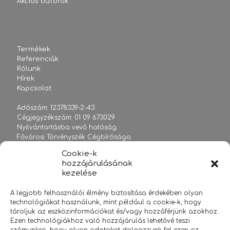
Akciós bútorok
Termékek
Referenciák
Rólunk
Hírek
Kapcsolat
Adószám: 12378339-2-43
Cégjegyzékszám: 01 09 673029
Nyilvántartásba vevő hatóság:
Fővárosi Törvényszék Cégbírósága
Cookie-k
hozzájárulásának
kezelése
sales@officelife.hu
A legjobb felhasználói élmény biztosítása érdekében olyan
+36 1 2038108
technológiákat használunk, mint például a cookie-k, hogy
www.officelife.hu
tároljuk az eszközinformációkat és/vagy hozzáférjünk azokhoz.
Ezen technológiákhoz való hozzájárulás lehetővé teszi
2020 Minden jog fenntartva