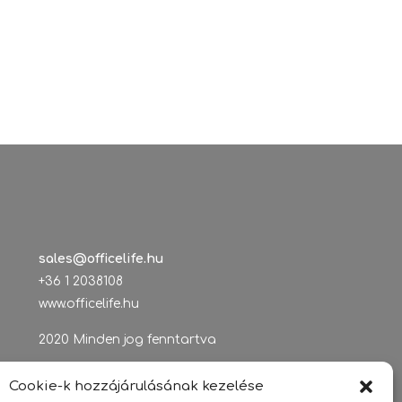
sales@officelife.hu
+36 1 2038108
www.officelife.hu
2020 Minden jog fenntartva
Tárhelyszolgáltató adatai:
Cookie-k hozzájárulásának kezelése
Tárhely.Eu Szolgáltató Kft.