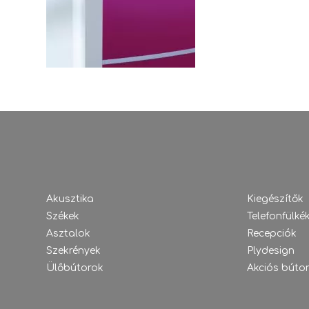
Akusztika
Kiegészítők
Székek
Telefonfülké
Asztalok
Recepciók
Szekrények
Plydesign
Ülőbútorok
Akciós búto