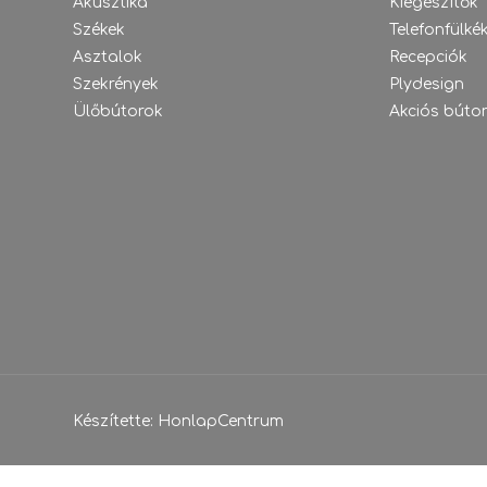
Akusztika
Kiegészítők
Székek
Telefonfülké
Asztalok
Recepciók
Szekrények
Plydesign
Ülőbútorok
Akciós búto
Készítette:
HonlapCentrum