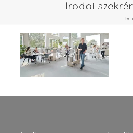
Irodai szekré
Ter