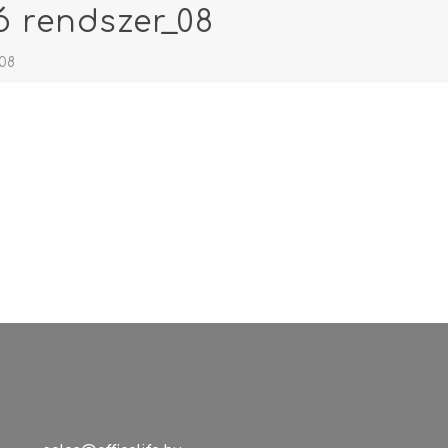
ó rendszer_08
_08