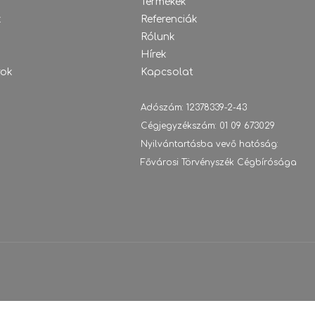
Termékek
k
Referenciák
Rólunk
Hírek
rok
Kapcsolat
Adószám: 12378339-2-43
Cégjegyzékszám: 01 09 673029
Nyilvántartásba vevő hatóság:
Fővárosi Törvényszék Cégbírósága