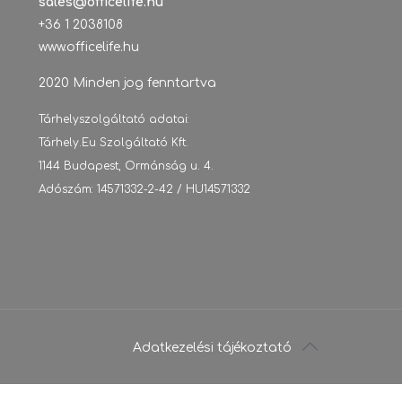
sales@officelife.hu
+36 1 2038108
www.officelife.hu
2020 Minden jog fenntartva
Tárhelyszolgáltató adatai:
Tárhely.Eu Szolgáltató Kft.
1144 Budapest, Ormánság u. 4.
Adószám: 14571332-2-42 / HU14571332
Adatkezelési tájékoztató