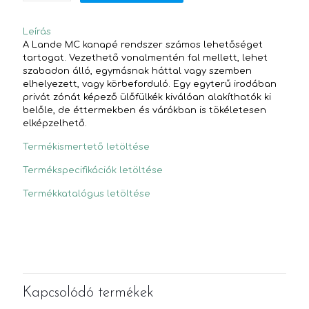
Leírás
A Lande MC kanapé rendszer számos lehetőséget
tartogat. Vezethető vonalmentén fal mellett, lehet
szabadon álló, egymásnak háttal vagy szemben
elhelyezett, vagy körbeforduló. Egy egyterű irodában
privát zónát képező ülőfülkék kiválóan alakíthatók ki
belőle, de éttermekben és várókban is tökéletesen
elképzelhető.
Termékismertető letöltése
Termékspecifikációk letöltése
Termékkatalógus letöltése
Kapcsolódó termékek