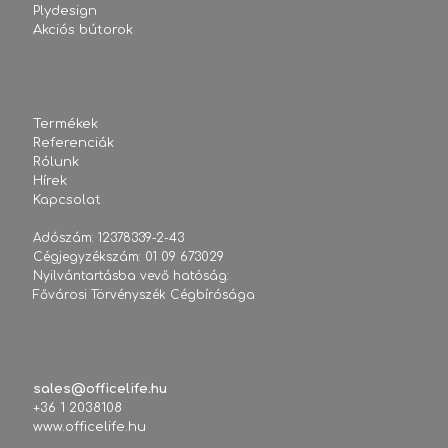
Plydesign
Akciós bútorok
Termékek
Referenciák
Rólunk
Hírek
Kapcsolat
Adószám: 12378339-2-43
Cégjegyzékszám: 01 09 673029
Nyilvántartásba vevő hatóság:
Fővárosi Törvényszék Cégbírósága
sales@officelife.hu
+36 1 2038108
www.officelife.hu