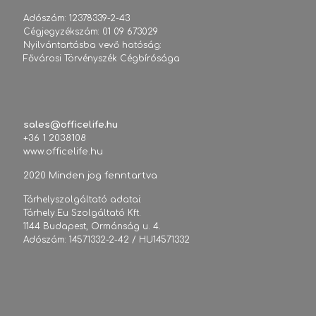
Adószám: 12378339-2-43
Cégjegyzékszám: 01 09 673029
Nyilvántartásba vevő hatóság:
Fővárosi Törvényszék Cégbírósága
sales@officelife.hu
+36 1 2038108
www.officelife.hu
2020 Minden jog fenntartva
Tárhelyszolgáltató adatai:
Tárhely.Eu Szolgáltató Kft.
1144 Budapest, Ormánság u. 4.
Adószám: 14571332-2-42 / HU14571332