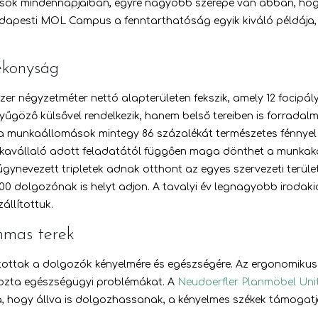
zások mindennapjaiban, egyre nagyobb szerepe van abban, ho
 budapesti MOL Campus a fenntarthatóság egyik kiváló példája
ékonyság
r négyzetméter nettó alapterületen fekszik, amely 12 focipály
göző külsővel rendelkezik, hanem belső tereiben is forradalmi
a munkaállomások mintegy 86 százalékát természetes fénnyel lát
nkavállaló adott feladatától függően maga dönthet a munkakö
ynevezett tripletek adnak otthont az egyes szervezeti terület
00 dolgozónak is helyt adjon. A tavalyi év legnagyobb irodakia
állítottuk.
nmas terek
ítottak a dolgozók kényelmére és egészségére. Az ergonomiku
okozta egészségügyi problémákat. A
Neudoerfler Planmöbel Unit
, hogy állva is dolgozhassanak, a kényelmes székek támogat