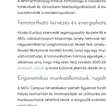
A fenntarthatóság kritikus fontosságú a vállalko
törekvéseit és társadalmi felelősségvállalását. A
összefonódik a mindennapokban.
Fenntartható tervezés és energiahat
Közép-Európa kilencedik legmagasabb épülete 86 eze
MOL vállalatcsoport központja, amely nemcsak lenyű
négyzetméternyi üveghomlokzati felület fedi, amely 
Based Workplace) modellt követi, azaz egy-egy mu
változtathatja. A toronyrészben hármas egységek, úg
alkalmas arra, hogy még ezen felül további 2000-25
szerepet vállalt,
a mobil bútorok jelentős részét mi sz
Ergonomikus munkaállomások, rugal
A MOL Campus tervezésekor kiemelt figyelmet ford
helyes testtartást és minimalizálják az ülőmunka 
munkaasztalok lehetővé teszik a dolgozók számára
pozícióban.