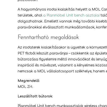
A hagyományos irodai kialakítás helyett a MOL Cam
területek, ahol
a Planmöbel Unit bench asztalai
talá
dolgozhatnak. Emellett vannak még további kisebb 
paravánokkal elválasztott munkaállomások, konferen
Fenntartható megoldások
Az irodaterek kialakításakor is ügyeltek a környez
PET filcből készült paravánjai – csökkentik az ép
bútorozása figyelemre méltó innovációkat és leny
inspiráció és művészet, valamint a kényelmes közö
nemcsak a MOL vállalatcsoport székhelye, hanem e
Megrendelő:
MOL Zrt.
Leszállított bútorok:
Planmöbel Unit bench munkaasztalok wireless charger