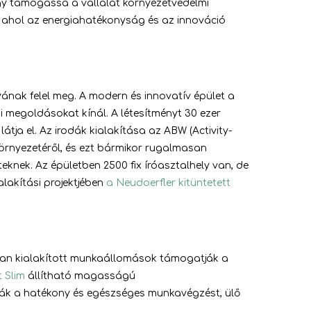
gy támogassa a vállalat környezetvédelmi
, ahol az energiahatékonyság és az innováció
ának felel meg. A modern és innovatív épület a
 megoldásokat kínál. A létesítményt 30 ezer
ja el. Az irodák kialakítása az ABW (Activity-
rnyezetéről, és ezt bármikor rugalmasan
eknek. Az épületben 2500 fix íróasztalhely van, de
lakítási projektjében
a Neudoerfler kitüntetett
san kialakított munkaállomások támogatják a
 Slim
állítható magasságú
ják a hatékony és egészséges munkavégzést, ülő