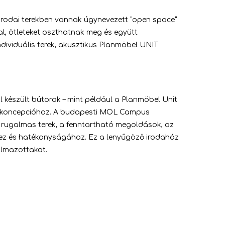
irodai terekben vannak úgynevezett “open space”
, ötleteket oszthatnak meg és együtt
ividuális terek, akusztikus Planmöbel UNIT
 készült bútorok – mint például a Planmöbel Unit
rodakoncepcióhoz. A budapesti MOL Campus
 rugalmas terek, a fenntartható megoldások, az
éhez és hatékonyságához. Ez a lenyűgöző irodaház
almazottakat.