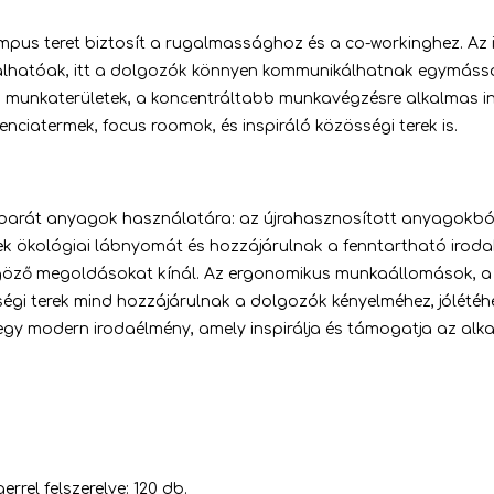
pus teret biztosít a rugalmassághoz és a co-workinghez. Az 
lhatóak, itt a dolgozók könnyen kommunikálhatnak egymással
munkaterületek, a koncentráltabb munkavégzésre alkalmas ind
ciatermek, focus roomok, és inspiráló közösségi terek is.
etbarát anyagok használatára: az újrahasznosított anyagokból
ületek ökológiai lábnyomát és hozzájárulnak a fenntartható i
űgöző megoldásokat kínál. Az ergonomikus munkaállomások, a
sségi terek mind hozzájárulnak a dolgozók kényelméhez, jólét
gy modern irodaélmény, amely inspirálja és támogatja az alk
rel felszerelve: 120 db.