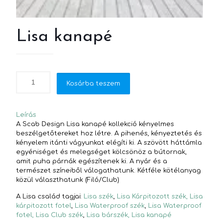
Lisa kanapé
Kosárba teszem
Leírás
A Scab Design Lisa kanapé kollekció kényelmes
beszélgetőtereket hoz létre. A pihenés, kényeztetés és
kényelem itánti vágyunkat elégíti ki. A szövött háttámla
egyéniséget és melegséget kölcsönöz a bútornak,
amit puha párnák egészítenek ki. A nyár és a
természet színeiből válogathatunk. Kétféle kötélanyag
közül választhatunk (Filó/Club)
A Lisa család tagjai:
Lisa szék
,
Lisa Kárpitozott szék,
Lisa
kárpitozott fotel
,
Lisa Waterproof szék
,
Lisa Waterproof
fotel,
Lisa Club szék
,
Lisa bárszék,
Lisa kanapé