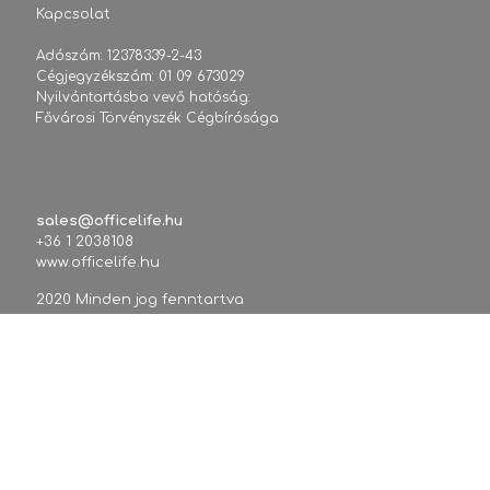
Kapcsolat
Adószám: 12378339-2-43
Cégjegyzékszám: 01 09 673029
Nyilvántartásba vevő hatóság:
Fővárosi Törvényszék Cégbírósága
sales@officelife.hu
+36 1 2038108
www.officelife.hu
2020 Minden jog fenntartva
Tárhelyszolgáltató adatai:
Tárhely.Eu Szolgáltató Kft.
1144 Budapest, Ormánság u. 4.
Adószám: 14571332-2-42 / HU14571332